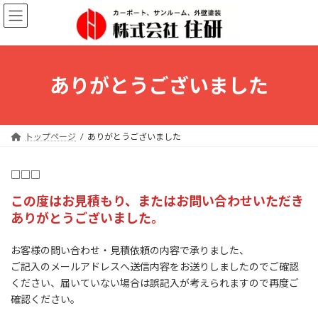
コ
ナ
ン
ビ
テ
ゲ
ン
ー
ツ
シ
へ
ョ
ありがとうございました
ス
ン
キ
に
ッ
移
プ
動
トップページ
ありがとうございました
□□□
この度はお見積もり、またはお問い合わせいただき
ありがとうございました。
お客様の問い合わせ・見積依頼の内容で承りました、
ご記入のメールアドレスへ送信内容をお送りしましたのでご確認
ください、届いていない場合は誤記入が考えられますので再度ご
確認ください。