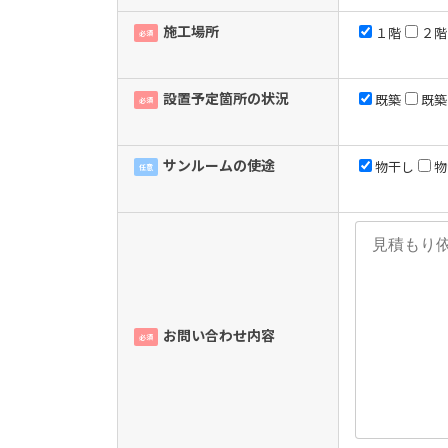
施工場所
１階
２階
必須
設置予定箇所の状況
既築
既築
必須
サンルームの使途
物干し
物
任意
お問い合わせ内容
必須