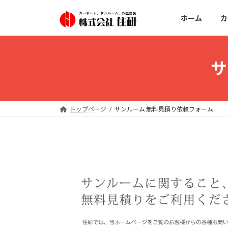
コ
ナ
ン
ビ
ホーム
カ
テ
ゲ
ン
ー
ツ
シ
サ
へ
ョ
ス
ン
キ
に
ッ
移
トップページ
サンルーム 無料見積り依頼フォーム
プ
動