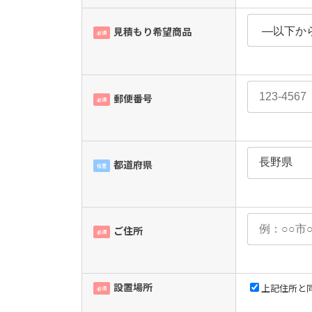
見積もり希望商品
必須
郵便番号
必須
都道府県
任意
ご住所
必須
設置場所
上記住所と
必須