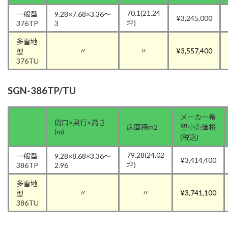
70.1(21.24
一般型
9.28×7.68×3.36〜
¥3,245,000
坪)
376TP
3
多雪地
〃
〃
¥3,557,400
型
376TU
SGN-386TP/TU
メーカー希
間口×奥行×高さ
床面積m2
望小売価格
(m)
(税込)
79.28(24.02
一般型
9.28×8.68×3.36〜
¥3,414,400
坪)
386TP
2.96
多雪地
〃
〃
¥3,741,100
型
386TU