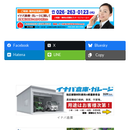
Facebook
X
Bluesky
Hatena
LINE
Copy
イナバ倉庫