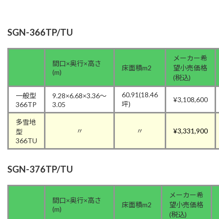
SGN-366TP/TU
メーカー希
間口×奥行×高さ
床面積m2
望小売価格
(m)
(税込)
60.91(18.46
一般型
9.28×6.68×3.36〜
¥3,108,600
坪)
366TP
3.05
多雪地
〃
〃
¥3,331,900
型
366TU
SGN-376TP/TU
メーカー希
間口×奥行×高さ
床面積m2
望小売価格
(m)
(税込)