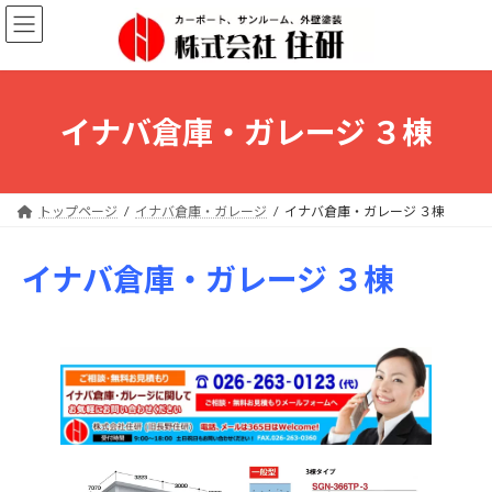
コ
ナ
ン
ビ
テ
ゲ
ン
ー
ツ
シ
へ
ョ
イナバ倉庫・ガレージ ３棟
ス
ン
キ
に
ッ
移
プ
動
トップページ
イナバ倉庫・ガレージ
イナバ倉庫・ガレージ ３棟
イナバ倉庫・ガレージ
３棟