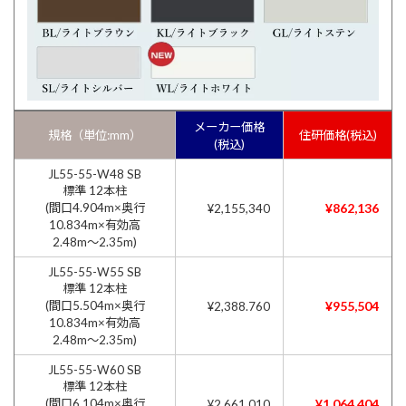
メーカー価格
規格（単位:mm）
住研価格(税込)
(税込)
JL55-55-W48 SB
標準 12本柱
(間口4.904m×奥行
¥862,136
¥2,155,340
10.834m×有効高
2.48m〜2.35m)
JL55-55-W55 SB
標準 12本柱
(間口5.504m×奥行
¥955,504
¥2,388.760
10.834m×有効高
2.48m〜2.35m)
JL55-55-W60 SB
標準 12本柱
(間口6.104m×奥行
¥1,064,404
¥2,661,010