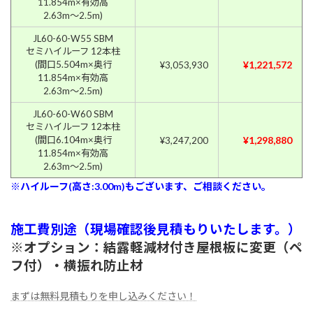
11.854m×有効高
2.63m〜2.5m)
JL60-60-W55 SBM
セミハイルーフ 12本柱
(間口5.504m×奥行
¥1,221,572
¥3,053,930
11.854m×有効高
2.63m〜2.5m)
JL60-60-W60 SBM
セミハイルーフ 12本柱
(間口6.104m×奥行
¥1,298,880
¥3,247,200
11.854m×有効高
2.63m〜2.5m)
※ハイルーフ(高さ:3.00m)もございます、ご相談ください。
施工費別途（現場確認後見積もりいたします。）
※オプション：結露軽減材付き屋根板に変更（ペ
フ付）・横振れ防止材
まずは無料見積もりを申し込みください！