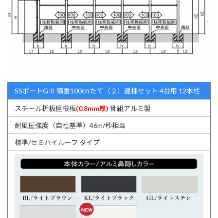
SSポートGⅢ 積雪100㎝ たて（２）連棟セット 4台用 12本柱
スチール折板屋根板
(0.8mm厚)
骨組アルミ製
耐風圧強度（自社基準）46m/秒相当
標準/セミハイルーフ タイプ