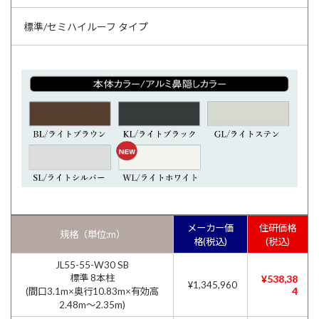
標準/セミハイルーフ タイプ
メーカー価
住研価格
規格（単位:m）
格(税込)
(税込)
JL55-55-W30 SB
標準 8本柱
¥538,38
¥1,345,960
4
(間口3.1m×奥行10.83m×有効高
2.48m〜2.35m)