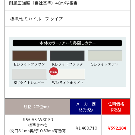
耐風圧強度（自社基準）46m/秒相当
標準/セミハイルーフ タイプ
メーカー価
住研価格
規格（単位:m）
格(税込)
(税込)
JL55-55-W30 SB
標準 8本柱
¥592,284
¥1,480,710
(間口3.1m×奥行10.83m×有効高