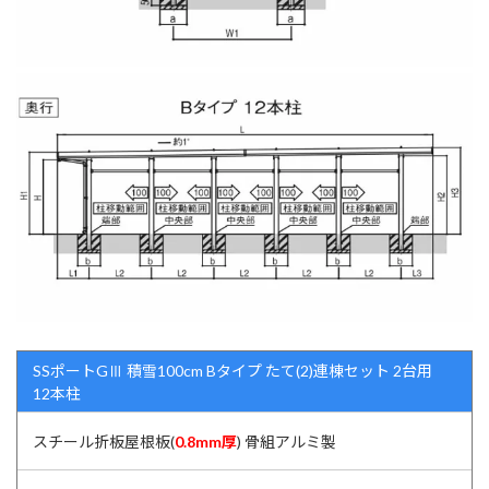
SSポートGⅢ 積雪100cm Bタイプ たて(2)連棟セット 2台用
12本柱
スチール折板屋根板(
0.8mm厚
) 骨組アルミ製