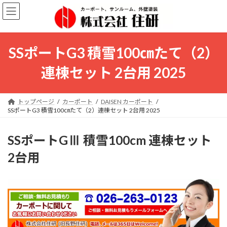
コ
ナ
ン
ビ
テ
ゲ
ン
ー
ツ
シ
SSポートG3 積雪100㎝たて（2）
へ
ョ
ス
ン
連棟セット 2台用 2025
キ
に
ッ
移
プ
動
トップページ
カーポート
DAISEN カーポート
SSポートG3 積雪100㎝たて（2）連棟セット 2台用 2025
SSポートGⅢ 積雪100cm 連棟セット
2台用