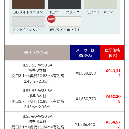
メーカー価
住研価格
規格（単位:m）
格(税込)
(税込)
JL55-55-W30 SA
標準 8本柱
¥543,31
¥1,358,280
2
(間口3.1m×奥行10.83m×有効高
2.48m〜2.35m)
JL55-55-W36 SA
標準 8本柱
¥660,30
¥1,650,770
8
(間口3.7m×奥行10.83m×有効高
2.48m〜2.35m)
JL55-60-W30 SA
標準 8本柱
¥554,57
¥1,386,440
6
(間口3.1m×奥行11.34m×有効高