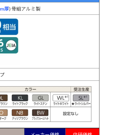
mm厚
) 骨組アルミ製
イプ
メーカー価格
住研価格