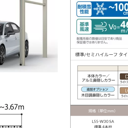
標準/セミハイルーフ タ
規格（単位:mm）
L55-W30 SA
標準 4本柱