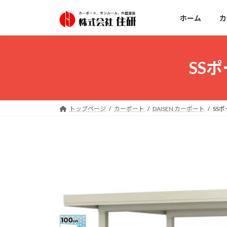
コ
ナ
ン
ビ
ホーム
カ
テ
ゲ
ン
ー
ツ
シ
SSポ
へ
ョ
ス
ン
キ
に
ッ
移
トップページ
カーポート
DAISEN カーポート
SSポ
プ
動