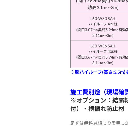
(間口3.67m×奥行5.43m×
効高3.1m〜3m)
L60-W30 SAH
ハイルーフ 4本柱
(間口3.07m×奥行5.94m×有効
3.11m〜3m)
L60-W36 SAH
ハイルーフ 4本柱
(間口3.67m×奥行5.94m×有効
3.11m〜3m)
※超ハイルーフ(高さ:3.5
施工費別途（現場確
※オプション：結露
付）・横振れ防止材
まずは無料見積もりを申し