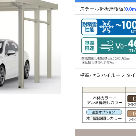
スチール折板屋根板(
0.8
標準/セミハイルーフ タ